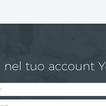
 nel tuo account 
Email
Password